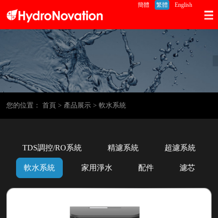
簡體
繁體
English
您的位置：
首頁
> 產品展示
> 軟水系統
TDS調控/RO系統
精濾系統
超濾系統
軟水系統
家用淨水
配件
濾芯